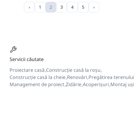
‹
1
2
3
4
5
›
Servicii căutate
Proiectare casă
Construcție casă la roșu
Construcție casă la cheie
Renovări
Pregătirea terenulu
Management de proiect
Zidărie
Acoperișuri
Montaj uș