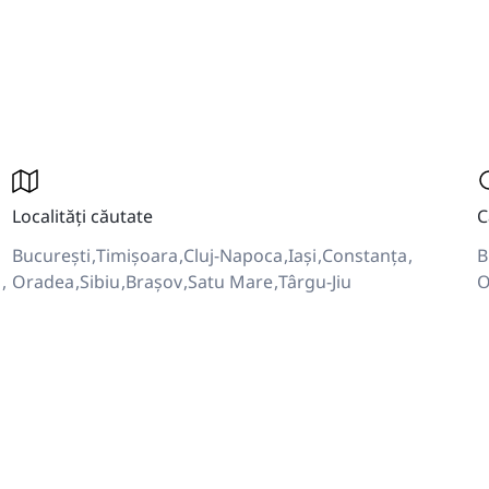
Localități căutate
C
București
Timișoara
Cluj-Napoca
Iași
Constanța
B
i
Oradea
Sibiu
Brașov
Satu Mare
Târgu-Jiu
O
i