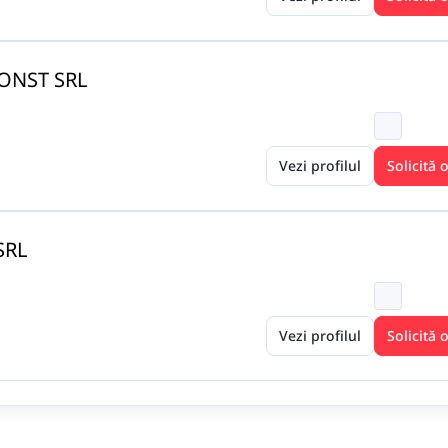
ONST SRL
Vezi profilul
Solicită 
SRL
Vezi profilul
Solicită 