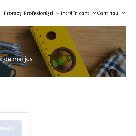
Promoții
Profesioniști
Intră în cont
Cont nou
ii de mai jos
ia (0)