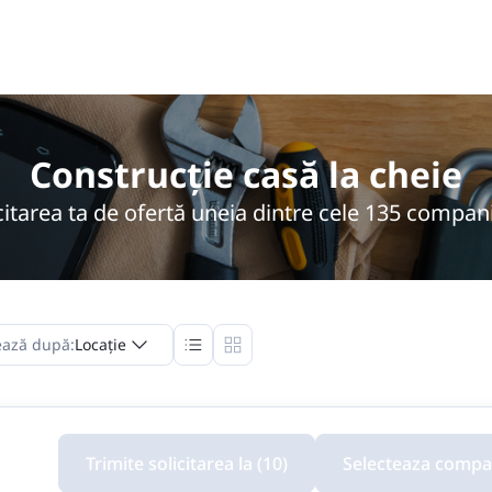
Construcție casă la cheie
citarea ta de ofertă uneia dintre cele 135 compan
ază după:
Locație
Trimite solicitarea la (10)
Selecteaza compan