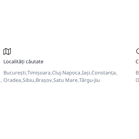
Localități căutate
C
București
Timișoara
Cluj-Napoca
Iași
Constanța
B
i
Oradea
Sibiu
Brașov
Satu Mare
Târgu-Jiu
O
i