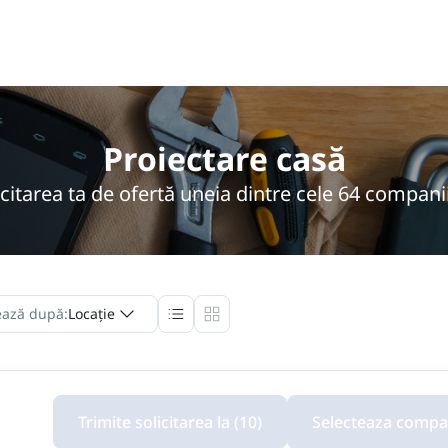
Proiectare casă
icitarea ta de ofertă uneia dintre cele 64 compani
ază după:
Locație
Trimite solicitarea la (10)
Selecteaza compan