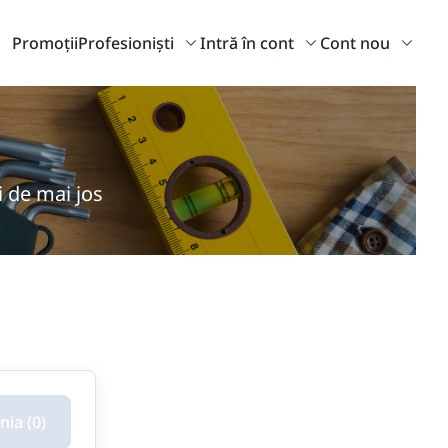
Promoții
Profesioniști
Intră în cont
Cont nou
i de mai jos
ia (0)