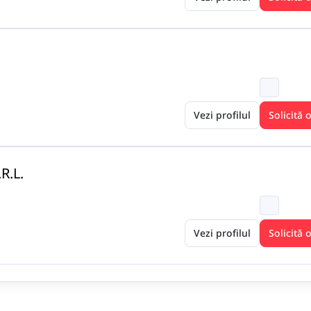
Vezi profilul
Solicită 
R.L.
Vezi profilul
Solicită 