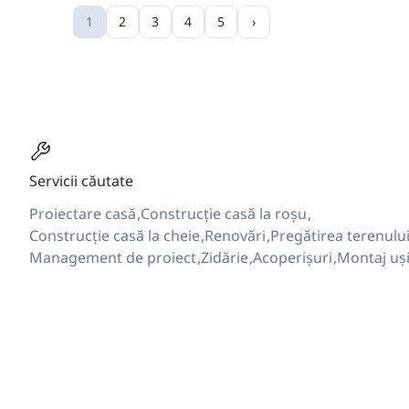
1
2
3
4
5
›
Servicii căutate
Proiectare casă
Construcție casă la roșu
Construcție casă la cheie
Renovări
Pregătirea terenulu
Management de proiect
Zidărie
Acoperișuri
Montaj uș