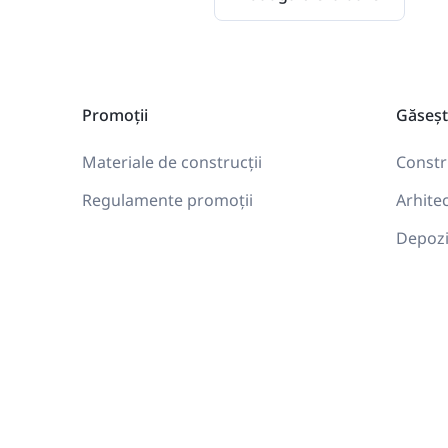
Promoții
Găseșt
Materiale de construcții
Constr
Regulamente promoții
Arhite
Depozi