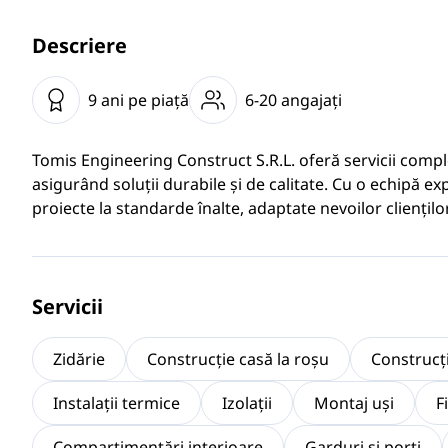
Descriere
9 ani pe piaţă
6-20 angajaţi
Tomis Engineering Construct S.R.L. oferă servicii comple
asigurând soluții durabile și de calitate. Cu o echipă e
proiecte la standarde înalte, adaptate nevoilor clienților
Servicii
Zidărie
Construcție casă la roșu
Construcți
Instalații termice
Izolații
Montaj uși
F
Compartimentări interioare
Garduri și porți