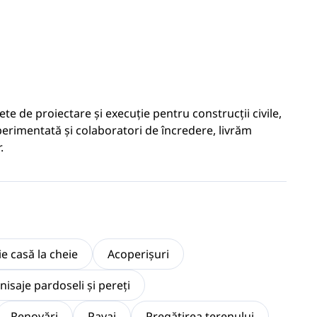
te de proiectare și execuție pentru construcții civile,
xperimentată și colaboratori de încredere, livrăm
.
e casă la cheie
Acoperișuri
inisaje pardoseli și pereți
Renovări
Pavaj
Pregătirea terenului