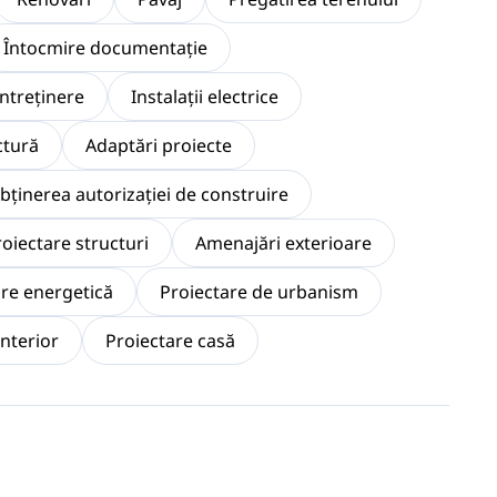
Întocmire documentaţie
 întreținere
Instalaţii electrice
ctură
Adaptări proiecte
obținerea autorizației de construire
oiectare structuri
Amenajări exterioare
are energetică
Proiectare de urbanism
nterior
Proiectare casă