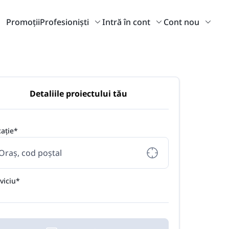
Promoții
Profesioniști
Intră în cont
Cont nou
Detaliile proiectului tău
ație*
viciu*