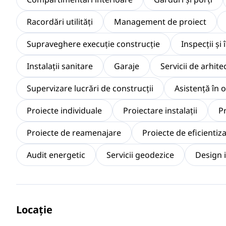
Racordări utilități
Management de proiect
Supraveghere execuție construcție
Inspecții și
Instalaţii sanitare
Garaje
Servicii de arhite
Supervizare lucrări de construcții
Asistență în 
Proiecte individuale
Proiectare instalații
Pr
Proiecte de reamenajare
Proiecte de eficientiz
Audit energetic
Servicii geodezice
Design i
Locaţie