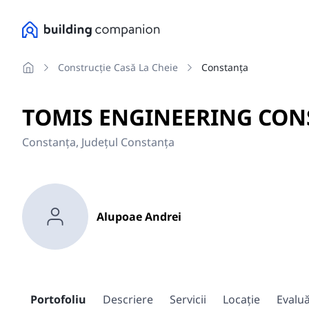
Construcție Casă La Cheie
Constanța
TOMIS ENGINEERING CON
Constanța, Județul Constanța
Alupoae Andrei
Portofoliu
Descriere
Servicii
Locaţie
Evaluă